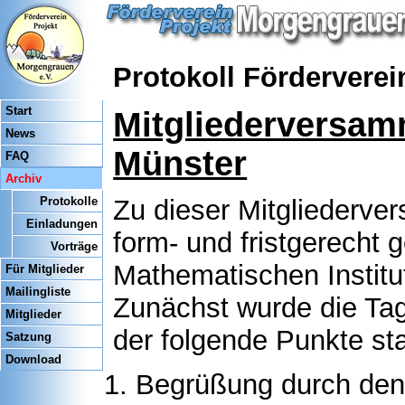
Protokoll Fördervere
Start
Mitgliederversam
News
Münster
FAQ
Archiv
Protokolle
Zu dieser Mitgliederve
Einladungen
form- und fristgerecht
Vorträge
Mathematischen Institut
Für Mitglieder
Mailingliste
Zunächst wurde die Ta
Mitglieder
der folgende Punkte st
Satzung
Download
Begrüßung durch den